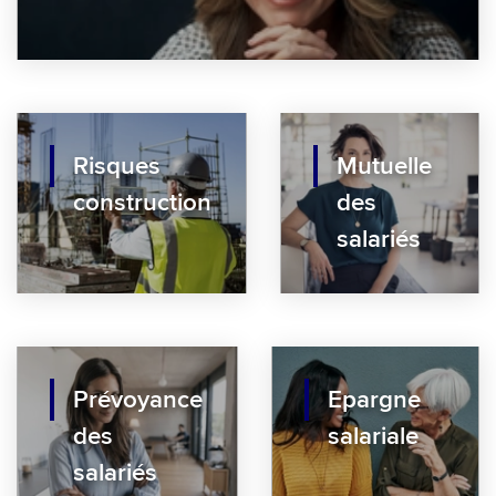
Risques
Mutuelle
construction
des
salariés
Prévoyance
Epargne
des
salariale
salariés