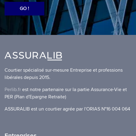
GO !
Courtier spécialisé sur-mesure Entreprise et professions
libérales depuis 2015.
Perlib.fr
est notre partenaire sur la partie Assurance-Vie et
PER (Plan d'Epargne Retraite)
ASSURALIB est un courtier agrée par l'ORIAS N°16 004 064
Entreprises