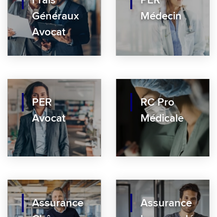
Généraux
Médecin
Avocat
PER
RC Pro
Avocat
Médicale
Assurance
Assurance