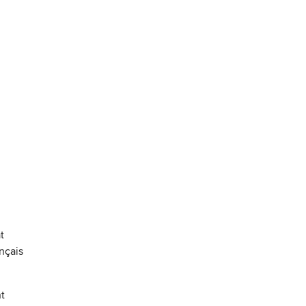
t
nçais
nt