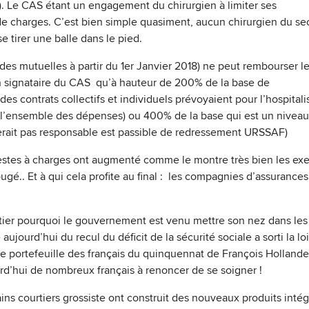
). Le CAS étant un engagement du chirurgien à limiter ses
e charges. C’est bien simple quasiment, aucun chirurgien du se
se tirer une balle dans le pied.
es mutuelles à partir du 1er Janvier 2018) ne peut rembourser l
n signataire du CAS qu’à hauteur de 200% de la base de
s contrats collectifs et individuels prévoyaient pour l’hospitali
 de l’ensemble des dépenses) ou 400% de la base qui est un niveau
 serait pas responsable est passible de redressement URSSAF)
 restes à charges ont augmenté comme le montre très bien les ex
ugé.. Et à qui cela profite au final : les compagnies d’assurances
ier pourquoi le gouvernement est venu mettre son nez dans les
jourd’hui du recul du déficit de la sécurité sociale a sorti la loi
le portefeuille des français du quinquennat de François Hollande 
rd’hui de nombreux français à renoncer de se soigner !
ns courtiers grossiste ont construit des nouveaux produits intég