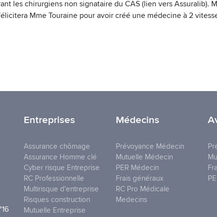
t les chirurgiens non signataire du CAS (lien vers Assuralib). M
 félicitera Mme Touraine pour avoir créé une médecine à 2 vitess
Entreprises
Médecins
A
Assurance chômage
Prévoyance Médecin
Pr
Assurance Homme clé
Mutuelle Médecin
Mu
Cyber risque Entreprise
PER Médecin
Fr
RC Professionnelle
Frais généraux
PE
Multirisque d'entreprise
RC Pro Médicale
Risques construction
Medecins
°16
Mutuelle Entreprise