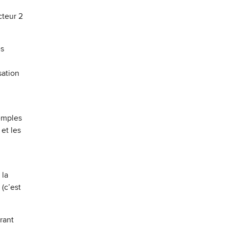
cteur 2
es
sation
emples
 et les
 la
(c’est
rant