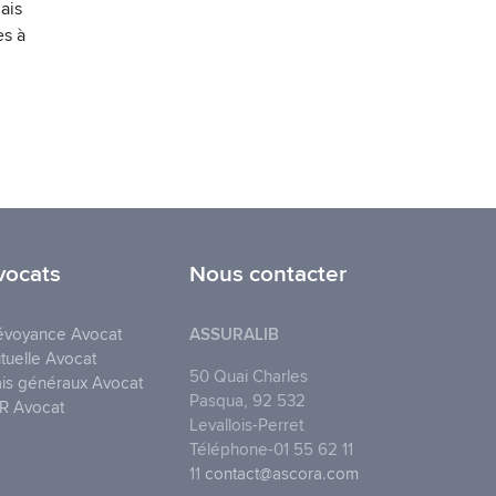
ais
es à
vocats
Nous contacter
évoyance Avocat
ASSURALIB
tuelle Avocat
50 Quai Charles
ais généraux Avocat
Pasqua, 92 532
R Avocat
Levallois-Perret
Téléphone-01 55 62 11
11
contact@ascora.com