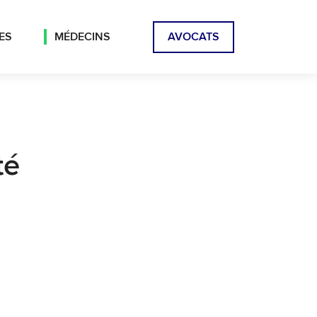
ES
MÉDECINS
AVOCATS
té