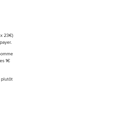
 x 23€)
 payer.
e somme
es 1€
 plutôt