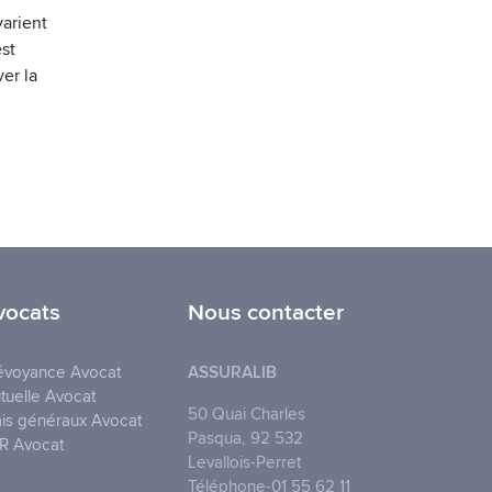
arient
est
er la
vocats
Nous contacter
évoyance Avocat
ASSURALIB
tuelle Avocat
50 Quai Charles
ais généraux Avocat
Pasqua, 92 532
R Avocat
Levallois-Perret
Téléphone-01 55 62 11