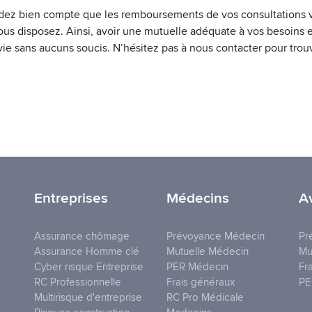
dez bien compte que les remboursements de vos consultations v
vous disposez. Ainsi, avoir une mutuelle adéquate à vos besoins 
 vie sans aucuns soucis. N’hésitez pas à nous contacter pour trouv
Entreprises
Médecins
A
Assurance chômage
Prévoyance Médecin
Pr
Assurance Homme clé
Mutuelle Médecin
Mu
Cyber risque Entreprise
PER Médecin
Fr
RC Professionnelle
Frais généraux
PE
Multirisque d'entreprise
RC Pro Médicale