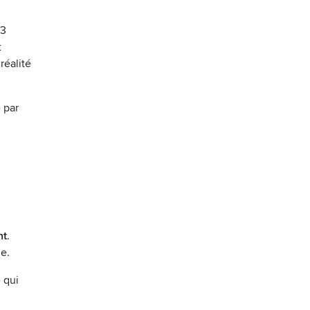
 3
t
réalité
 par
nt
.
e.
 qui