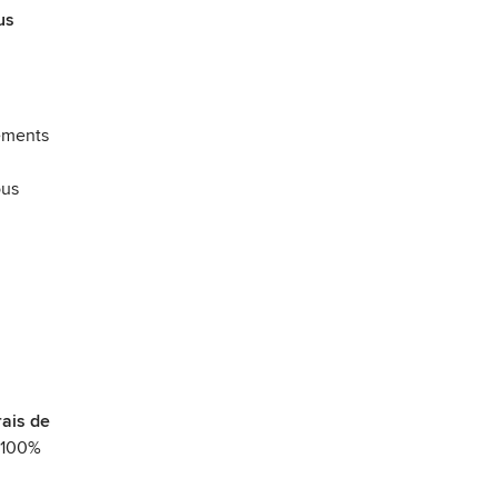
us
sements
ous
rais de
à 100%